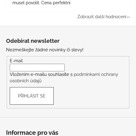
musel povolit. Cena perfektni
Zobrazit další hodnocení
Z
á
Odebírat newsletter
p
Nezmeškejte žádné novinky či slevy!
a
t
E-mail
í
Vložením e-mailu souhlasíte s
podmínkami ochrany
osobních údajů
PŘIHLÁSIT SE
Informace pro vás