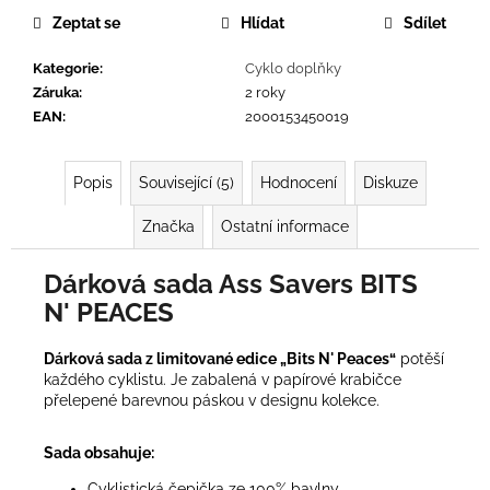
č
Zeptat se
Hlídat
Sdílet
u
j
Kategorie
:
Cyklo doplňky
e
Záruka
:
2 roky
m
EAN
:
2000153450019
e
Popis
Související (5)
Hodnocení
Diskuze
Značka
Ostatní informace
Dárková sada Ass Savers BITS
N' PEACES
Dárková sada z limitované edice „Bits N' Peaces“
potěší
každého cyklistu. Je zabalená v papírové krabičce
přelepené barevnou páskou v designu kolekce.
Sada obsahuje:
Cyklistická čepička ze 100% bavlny