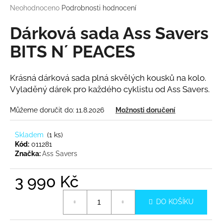
Průměrné
Neohodnoceno
Podrobnosti hodnocení
a
hodnocení
j
produktu
Dárková sada Ass Savers
í
je
0,0
BITS N´ PEACES
t
z
?
5
hvězdiček.
Krásná dárková sada plná skvělých kousků na kolo.
Vyladěný dárek pro každého cyklistu od Ass Savers.
Můžeme doručit do:
11.8.2026
Možnosti doručení
HLEDAT
Skladem
(
1 ks
)
Kód:
011281
Značka:
Ass Savers
D
o
3 990 Kč
p
o
Měrná
r
DO KOŠÍKU
cena:
u