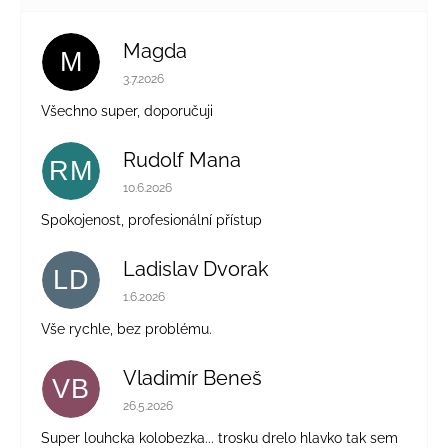
Magda
M
Hodnocení obchodu je 5 z 5 hvězdiček.
3.7.2026
Všechno super, doporučuji
Rudolf Mana
RM
Hodnocení obchodu je 5 z 5 hvězdiček.
10.6.2026
Spokojenost, profesionální přístup
Ladislav Dvorak
LD
Hodnocení obchodu je 5 z 5 hvězdiček.
1.6.2026
Vše rychle, bez problému.
Vladimír Beneš
VB
Hodnocení obchodu je 5 z 5 hvězdiček.
26.5.2026
Super louhcka kolobezka... trosku drelo hlavko tak sem