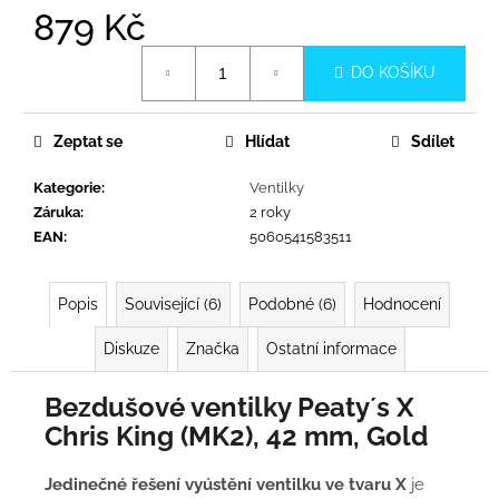
č
879 Kč
u
j
Měrná
DO KOŠÍKU
e
cena:
m
e
Zeptat se
Hlídat
Sdílet
Kategorie
:
Ventilky
Záruka
:
2 roky
EAN
:
5060541583511
Popis
Související (6)
Podobné (6)
Hodnocení
Diskuze
Značka
Ostatní informace
Bezdušové ventilky Peaty´s X
Chris King (MK2), 42 mm, Gold
Jedinečné řešení vyústění ventilku ve tvaru X
je