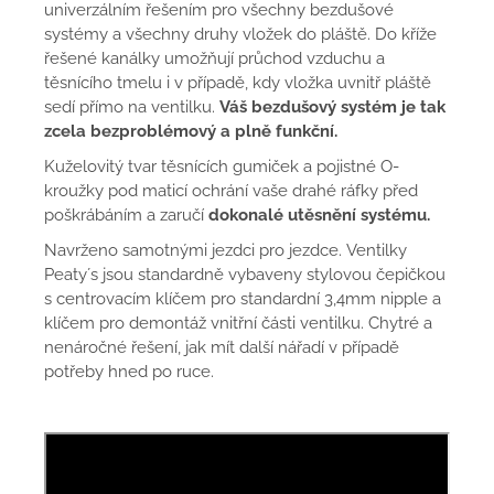
univerzálním řešením pro všechny bezdušové
systémy a všechny druhy vložek do pláště. Do kříže
řešené kanálky umožňují průchod vzduchu a
těsnícího tmelu i v případě, kdy vložka uvnitř pláště
sedí přímo na ventilku.
Váš bezdušový systém je tak
zcela bezproblémový a plně funkční.
Kuželovitý tvar těsnících gumiček a pojistné O-
kroužky pod maticí ochrání vaše drahé ráfky před
poškrábáním a zaručí
dokonalé utěsnění systému.
Navrženo samotnými jezdci pro jezdce. Ventilky
Peaty´s jsou standardně vybaveny stylovou čepičkou
s centrovacím klíčem pro standardní 3,4mm nipple a
klíčem pro demontáž vnitřní části ventilku. Chytré a
nenáročné řešení, jak mít další nářadí v případě
potřeby hned po ruce.