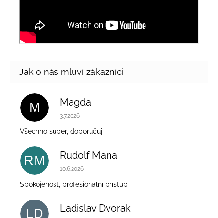
Magda
M
Hodnocení obchodu je 5 z 5 hvězdiček.
3.7.2026
Všechno super, doporučuji
Rudolf Mana
RM
Hodnocení obchodu je 5 z 5 hvězdiček.
10.6.2026
Spokojenost, profesionální přístup
Ladislav Dvorak
LD