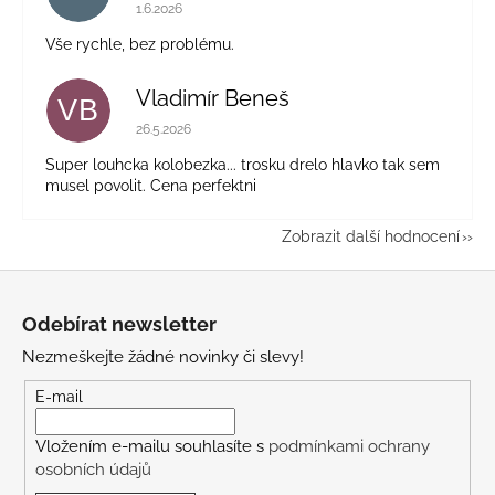
Hodnocení obchodu je 5 z 5 hvězdiček.
1.6.2026
Vše rychle, bez problému.
Vladimír Beneš
VB
Hodnocení obchodu je 5 z 5 hvězdiček.
26.5.2026
Super louhcka kolobezka... trosku drelo hlavko tak sem
musel povolit. Cena perfektni
Zobrazit další hodnocení
Z
á
Odebírat newsletter
p
Nezmeškejte žádné novinky či slevy!
a
t
E-mail
í
Vložením e-mailu souhlasíte s
podmínkami ochrany
osobních údajů