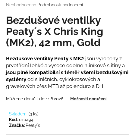
Průměrné
Neohodnoceno
Podrobnosti hodnocení
a
hodnocení
j
produktu
Bezdušové ventilky
í
je
0,0
Peaty´s X Chris King
t
z
?
(MK2), 42 mm, Gold
5
hvězdiček.
Bezdušové ventilky Peaty´s MK2
jsou vyrobeny z
prvotřídní lehké a vysoce odolné hliníkové slitiny a
HLEDAT
jsou plně kompatibilní s téměř všemi bezdušovými
systémy
od silničních, cyklokrosových a
gravelových přes MTB až po enduro a DH.
D
Můžeme doručit do:
11.8.2026
Možnosti doručení
o
p
Skladem
(
3 ks
)
o
Kód:
010494
r
Značka:
Peaty´s
u